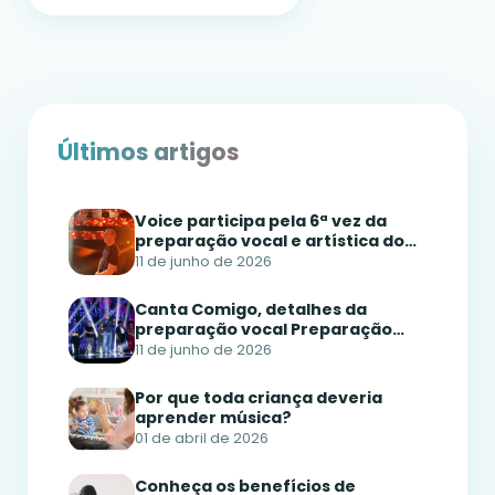
Últimos artigos
Voice participa pela 6ª vez da
preparação vocal e artística do
Canta Comigo Teen 2026
11 de junho de 2026
Canta Comigo, detalhes da
preparação vocal Preparação
Vocal do Canta Comigo Escola de
11 de junho de 2026
Música Voice
Por que toda criança deveria
aprender música?
01 de abril de 2026
Conheça os benefícios de