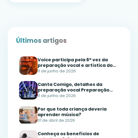
Últimos artigos
Voice participa pela 6ª vez da
preparação vocal e artística do
Canta Comigo Teen 2026
11 de junho de 2026
Canta Comigo, detalhes da
preparação vocal Preparação
Vocal do Canta Comigo Escola de
11 de junho de 2026
Música Voice
Por que toda criança deveria
aprender música?
01 de abril de 2026
Conheça os benefícios de